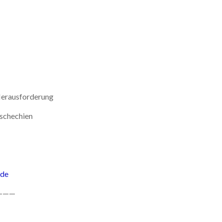
Herausforderung
Tschechien
de
———