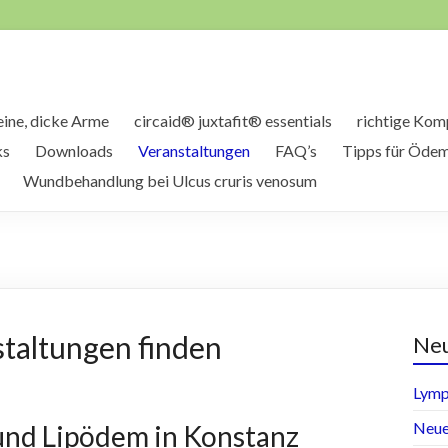
ine, dicke Arme
circaid® juxtafit® essentials
richtige Kom
ks
Downloads
Veranstaltungen
FAQ’s
Tipps für Ödem
Wundbehandlung bei Ulcus cruris venosum
staltungen finden
Neu
Lymp
Neue
nd Lipödem in Konstanz