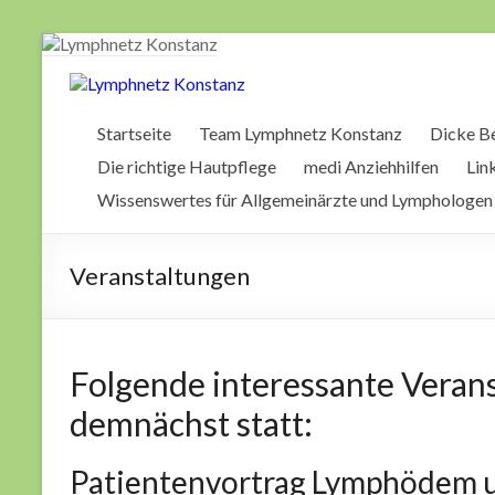
Zum
Inhalt
springen
Lymphnetz
Konstanz
Startseite
Team Lymphnetz Konstanz
Dicke Be
Die richtige Hautpflege
medi Anziehhilfen
Lin
Wissenswertes für Allgemeinärzte und Lymphologen
Veranstaltungen
Folgende interessante Veran
demnächst statt:
Patientenvortrag Lymphödem u