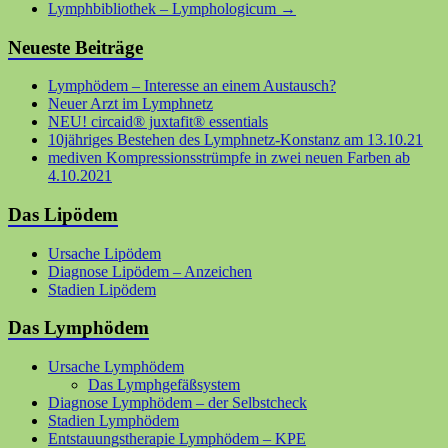
Lymphbibliothek – Lymphologicum
→
Neueste Beiträge
Lymphödem – Interesse an einem Austausch?
Neuer Arzt im Lymphnetz
NEU! circaid® juxtafit® essentials
10jähriges Bestehen des Lymphnetz-Konstanz am 13.10.21
mediven Kompressionsstrümpfe in zwei neuen Farben ab
4.10.2021
Das Lipödem
Ursache Lipödem
Diagnose Lipödem – Anzeichen
Stadien Lipödem
Das Lymphödem
Ursache Lymphödem
Das Lymphgefäßsystem
Diagnose Lymphödem – der Selbstcheck
Stadien Lymphödem
Entstauungstherapie Lymphödem – KPE