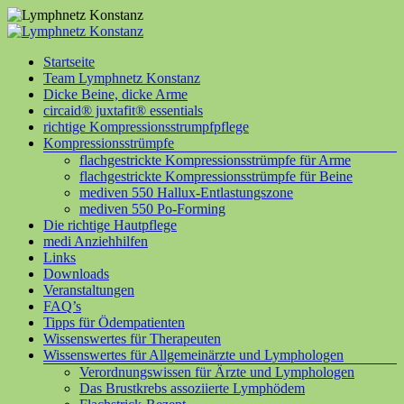
Zum
Inhalt
springen
Menü
Startseite
Lymphnetz
Team Lymphnetz Konstanz
Konstanz
Dicke Beine, dicke Arme
circaid® juxtafit® essentials
richtige Kompressionsstrumpfpflege
Kompressionsstrümpfe
flachgestrickte Kompressionsstrümpfe für Arme
flachgestrickte Kompressionsstrümpfe für Beine
mediven 550 Hallux-Entlastungszone
mediven 550 Po-Forming
Die richtige Hautpflege
medi Anziehhilfen
Links
Downloads
Veranstaltungen
FAQ’s
Tipps für Ödempatienten
Wissenswertes für Therapeuten
Wissenswertes für Allgemeinärzte und Lymphologen
Verordnungswissen für Ärzte und Lymphologen
Das Brustkrebs assoziierte Lymphödem