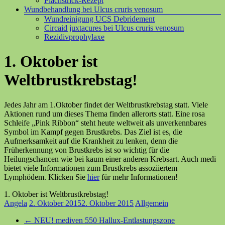
Flachstrick-Rezept
Wundbehandlung bei Ulcus cruris venosum
Wundreinigung UCS Debridement
Circaid juxtacures bei Ulcus cruris venosum
Rezidivprophylaxe
1. Oktober ist
Weltbrustkrebstag!
Jedes Jahr am 1.Oktober findet der Weltbrustkrebstag statt. Viele
Aktionen rund um dieses Thema finden allerorts statt. Eine rosa
Schleife „Pink Ribbon“ steht heute weltweit als unverkennbares
Symbol im Kampf gegen Brustkrebs. Das Ziel ist es, die
Aufmerksamkeit auf die Krankheit zu lenken, denn die
Früherkennung von Brustkrebs ist so wichtig für die
Heilungschancen wie bei kaum einer anderen Krebsart. Auch medi
bietet viele Informationen zum Brustkrebs assoziiertem
Lymphödem. Klicken Sie
hier
für mehr Informationen!
1. Oktober ist Weltbrustkrebstag!
Angela
2. Oktober 2015
2. Oktober 2015
Allgemein
←
NEU! mediven 550 Hallux-Entlastungszone